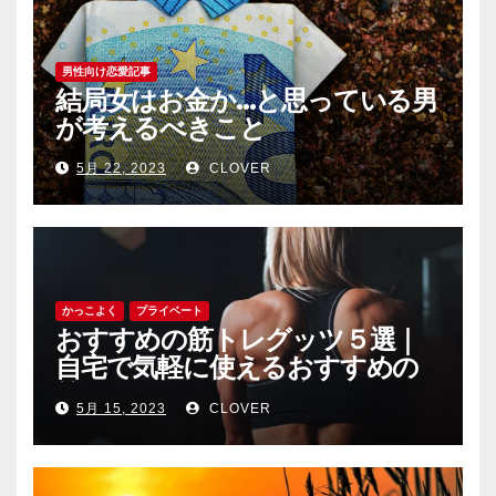
男性向け恋愛記事
結局女はお金か…と思っている男
が考えるべきこと
5月 22, 2023
CLOVER
かっこよく
プライベート
おすすめの筋トレグッツ５選｜
自宅で気軽に使えるおすすめの
筋トレグッツをご紹介
5月 15, 2023
CLOVER