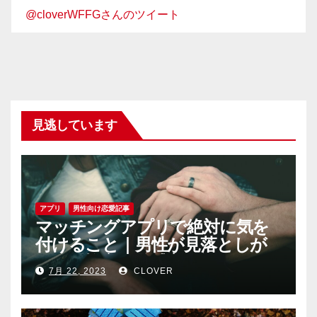
@cloverWFFGさんのツイート
見逃しています
アプリ
男性向け恋愛記事
マッチングアプリで絶対に気を
付けること｜男性が見落としが
ちな恐怖心と警戒心
7月 22, 2023
CLOVER