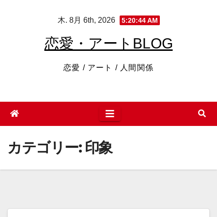
コ
木. 8月 6th, 2026
5:20:45 AM
ン
テ
恋愛・アートBLOG
ン
ツ
恋愛 / アート / 人間関係
へ
ス
キ
ッ
プ
カテゴリー:
印象