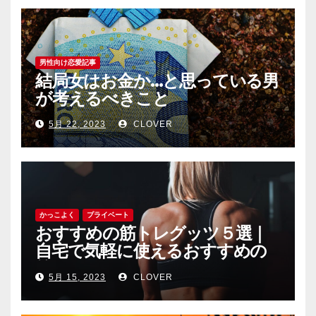
男性向け恋愛記事
結局女はお金か…と思っている男
が考えるべきこと
5月 22, 2023
CLOVER
かっこよく
プライベート
おすすめの筋トレグッツ５選｜
自宅で気軽に使えるおすすめの
筋トレグッツをご紹介
5月 15, 2023
CLOVER