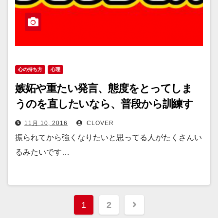
心の持ち方
心理
嫉妬や重たい発言、態度をとってしま
うのを直したいなら、普段から訓練す
るしかない。その方法とは？
11月 10, 2016
CLOVER
振られてから強くなりたいと思ってる人がたくさんい
るみたいです…
投
1
2