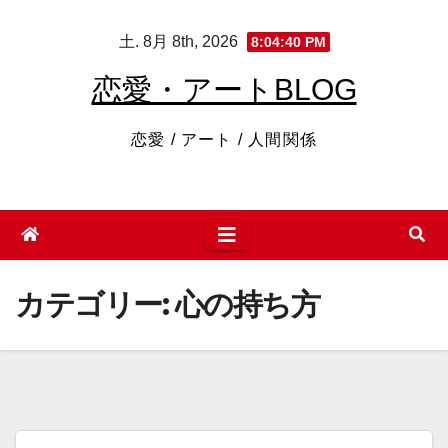
コ
土. 8月 8th, 2026
8:04:41 PM
ン
テ
恋愛・アートBLOG
ン
ツ
恋愛 / アート / 人間関係
へ
ス
キ
ッ
プ
カテゴリー:
心の持ち方