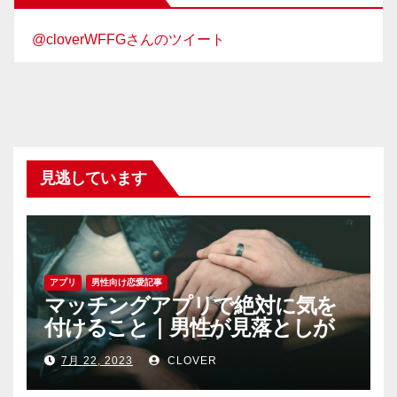
@cloverWFFGさんのツイート
見逃しています
アプリ
男性向け恋愛記事
マッチングアプリで絶対に気を
付けること｜男性が見落としが
ちな恐怖心と警戒心
7月 22, 2023
CLOVER