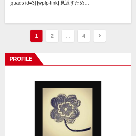
[quads id=3] [wpfp-link] 見返すため…
投
1
2
…
4
稿
ナ
PROFILE
ビ
ゲ
ー
シ
ョ
ン