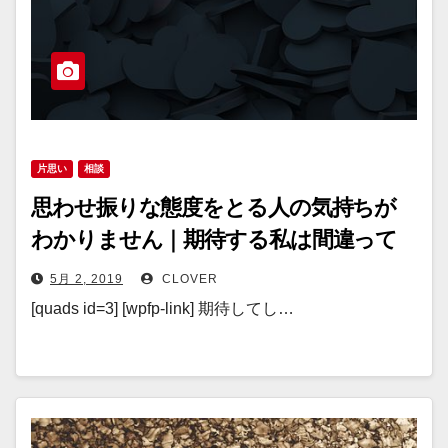
片思い
相談
思わせ振りな態度をとる人の気持ちが
わかりません｜期待する私は間違って
いるのか？
5月 2, 2019
CLOVER
[quads id=3] [wpfp-link] 期待してし…