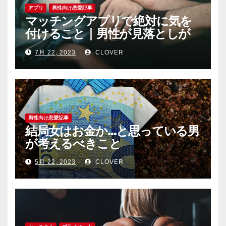
アプリ
男性向け恋愛記事
マッチングアプリで絶対に気を
付けること｜男性が見落としが
ちな恐怖心と警戒心
7月 22, 2023
CLOVER
男性向け恋愛記事
結局女はお金か…と思っている男
が考えるべきこと
5月 22, 2023
CLOVER