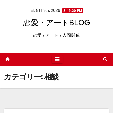
コ
日. 8月 9th, 2026
8:49:21 PM
ン
テ
恋愛・アートBLOG
ン
ツ
恋愛 / アート / 人間関係
へ
ス
キ
ッ
プ
カテゴリー:
相談