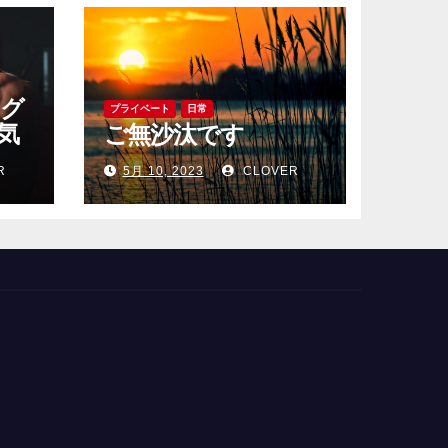
レグ
プライベート
日常
気
ご無沙汰です
め
R
5月 10, 2023
CLOVER
をご