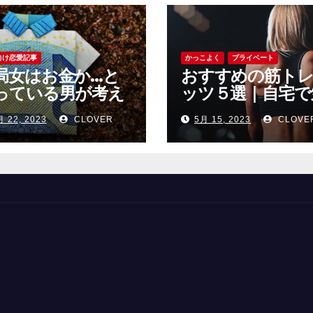
向け恋愛記事
かっこよく
プライベート
局女はお金か…と
おすすめの筋ト
っている男が考え
ッツ５選｜自宅で
べきこと
軽に使えるおすす
月 22, 2023
CLOVER
5月 15, 2023
CLOVE
の筋トレグッツ
紹介