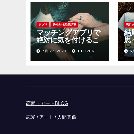
アプリ
男性向け恋愛記事
男性
マッチングアプリで
結
絶対に気を付けるこ
思
と｜男性が見落とし
る
7月 22, 2023
CLOVER
5
がちな恐怖心と警戒
心
恋愛・アートBLOG
恋愛 / アート / 人間関係