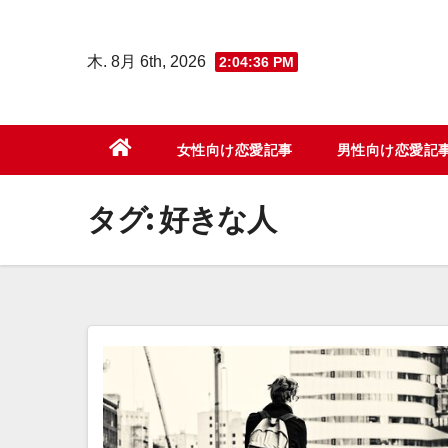
コ
ン
木. 8月 6th, 2026
2:04:36 PM
テ
ン
ツ
女性向け恋愛記事
男性向け恋愛記
へ
ス
タグ:
好きな人
キ
ッ
プ