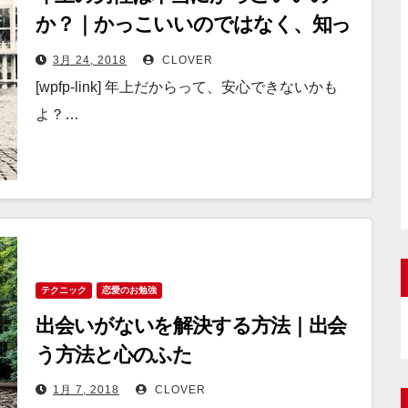
か？｜かっこいいのではなく、知っ
ているのだかも
3月 24, 2018
CLOVER
[wpfp-link] 年上だからって、安心できないかも
よ？…
テクニック
恋愛のお勉強
出会いがないを解決する方法｜出会
う方法と心のふた
1月 7, 2018
CLOVER