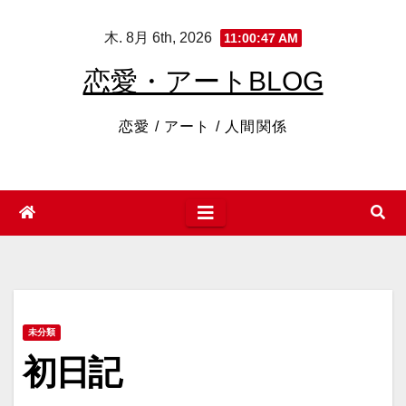
コ
木. 8月 6th, 2026
11:00:48 AM
ン
テ
恋愛・アートBLOG
ン
ツ
恋愛 / アート / 人間関係
へ
ス
キ
ッ
プ
未分類
初日記