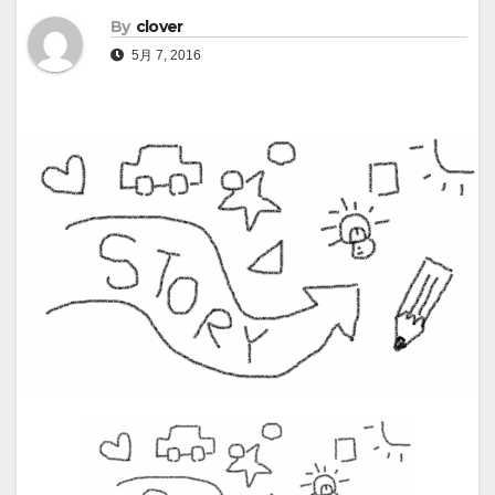
By
clover
5月 7, 2016