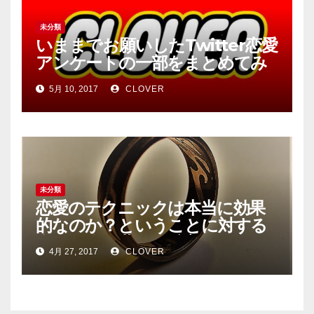
未分類
いままでお願いしたTwitter恋愛
アンケートの一部をまとめてみ
ました
5月 10, 2017
CLOVER
未分類
恋愛のテクニックは本当に効果
的なのか？ということに対する
私の経験と世間の反応。
4月 27, 2017
CLOVER