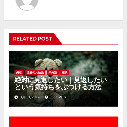
ゲ
ー
シ
ョ
RELATED POST
ン
失恋
恋愛のお勉強
未分類
相談
絶対に見返したい｜見返したい
という気持ちをぶつける方法
3月 13, 2019
CLOVER