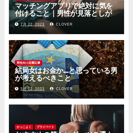
マッチングアプリで絶対に気を
付けること｜男性が見落としが
ちな恐怖心と警戒心
7月 22, 2023
CLOVER
男性向け恋愛記事
結局女はお金か…と思っている男
が考えるべきこと
5月 22, 2023
CLOVER
かっこよく
プライベート