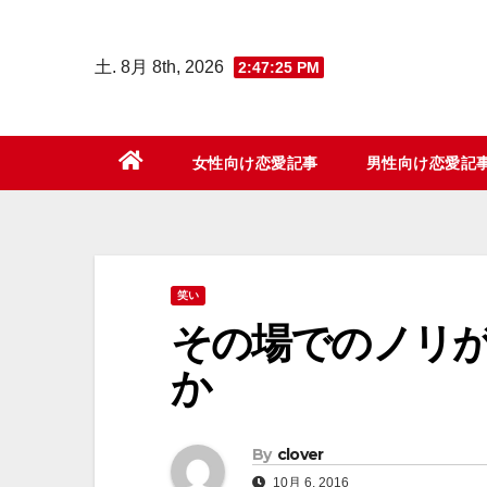
コ
ン
土. 8月 8th, 2026
2:47:26 PM
テ
ン
ツ
女性向け恋愛記事
男性向け恋愛記
へ
ス
キ
ッ
笑い
プ
その場でのノリ
か
By
clover
10月 6, 2016