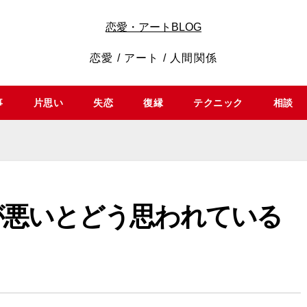
恋愛・アートBLOG
恋愛 / アート / 人間関係
事
片思い
失恋
復縁
テクニック
相談
が悪いとどう思われている