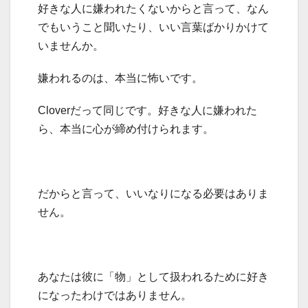
好きな人に嫌われたくないからと言って、なん
でもいうこと聞いたり、いい言葉ばかりかけて
いませんか。
嫌われるのは、本当に怖いです。
Cloverだって同じです。好きな人に嫌われた
ら、本当に心が締め付けられます。
だからと言って、いいなりになる必要はありま
せん。
あなたは彼に「物」として扱われるために好き
になったわけではありません。