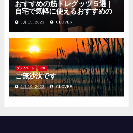
おすすめの筋トレグッツ５選｜
自宅で気軽に使えるおすすめの
筋トレグッツをご紹介
5月 15, 2023
CLOVER
プライベート
日常
ご無沙汰です
5月 10, 2023
CLOVER