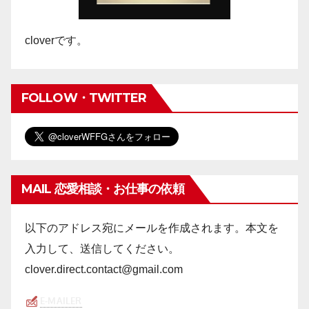
cloverです。
FOLLOW・TWITTER
MAIL 恋愛相談・お仕事の依頼
以下のアドレス宛にメールを作成されます。本文を
入力して、送信してください。
clover.direct.contact@gmail.com