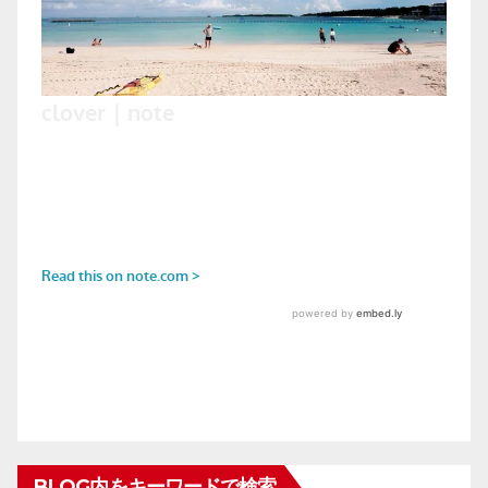
BLOG内をキーワードで検索