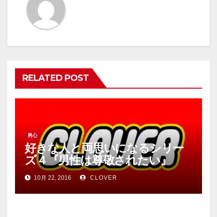
ゲ
ー
シ
ョ
RELATED POST
ン
男心
好きな人と両思いになるシリー
ズ４『男性は尊敬されたい』
10月 22, 2016
CLOVER