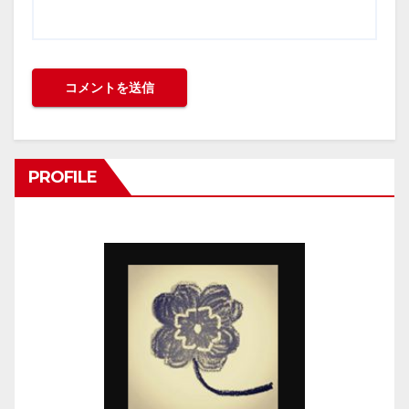
PROFILE