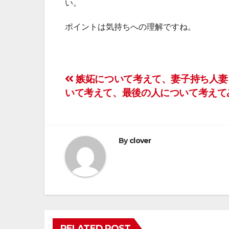
い。
ポイントは気持ちへの理解ですね。
投
嫉妬について考えて、妻子持ち人妻
いて考えて、最後の人について考えて
稿
ナ
ビ
By
clover
ゲ
ー
シ
RELATED POST