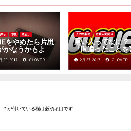
人の気持ち
恋愛人間関係
気持ち
印象
片思い
重い人ってなに？
INEをやめたら片思
「間違ったことを
がかなうかもよ
っている気がしな
月 29, 2017
CLOVER
2月 27, 2017
CLOVER
い」はあなたにと
て。相手の気持ち
考えて。
。
*
が付いている欄は必須項目です