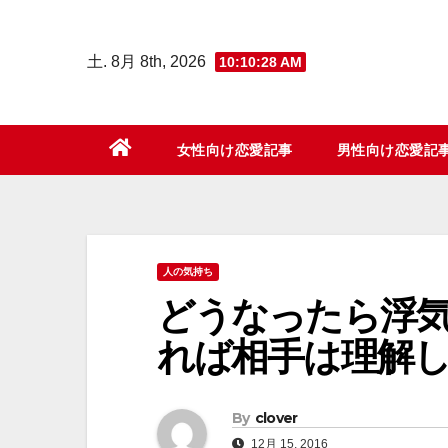
コ
ン
土. 8月 8th, 2026
10:10:29 AM
テ
ン
ツ
女性向け恋愛記事
男性向け恋愛記
へ
ス
キ
ッ
人の気持ち
プ
どうなったら浮
れば相手は理解
By
clover
12月 15, 2016