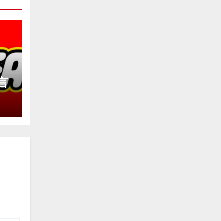
言
っ
を