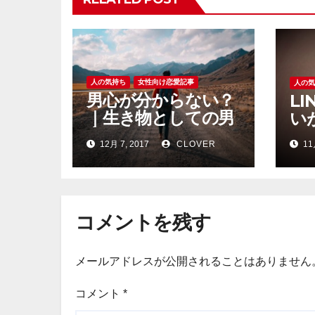
ョ
ン
人の気持ち
女性向け恋愛記事
人の
男心が分からない？
L
｜生き物としての男
い
心
12月 7, 2017
CLOVER
11
コメントを残す
メールアドレスが公開されることはありません
コメント
*