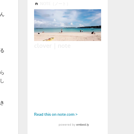
ん
る
ら
し
き