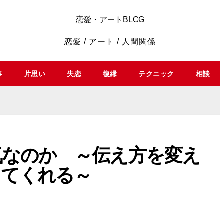
恋愛・アートBLOG
恋愛 / アート / 人間関係
事
片思い
失恋
復縁
テクニック
相談
気なのか ～伝え方を変え
してくれる～