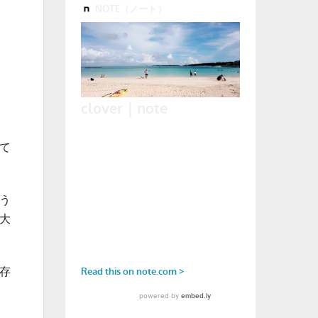
て
う
大
存