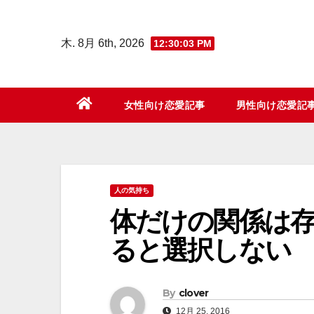
コ
ン
木. 8月 6th, 2026
12:30:04 PM
テ
ン
ツ
女性向け恋愛記事
男性向け恋愛記
へ
ス
キ
ッ
人の気持ち
プ
体だけの関係は
ると選択しない
By
clover
12月 25, 2016