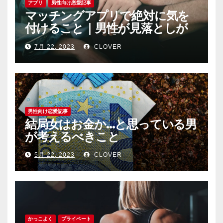
アプリ
男性向け恋愛記事
マッチングアプリで絶対に気を
付けること｜男性が見落としが
ちな恐怖心と警戒心
7月 22, 2023
CLOVER
男性向け恋愛記事
結局女はお金か…と思っている男
が考えるべきこと
5月 22, 2023
CLOVER
かっこよく
プライベート