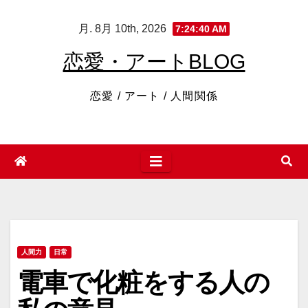
コ
月. 8月 10th, 2026
7:24:41 AM
ン
テ
恋愛・アートBLOG
ン
ツ
恋愛 / アート / 人間関係
へ
ス
キ
ッ
プ
人間力
日常
電車で化粧をする人の