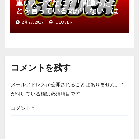
重い人ってなに？「間違ったこ
とを言っている気がしない」は
あなたにとって。相手の気持ち
2月 27, 2017
CLOVER
を考えて。
コメントを残す
メールアドレスが公開されることはありません。
*
が付いている欄は必須項目です
コメント
*