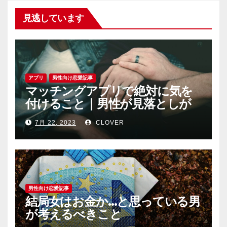
見逃しています
アプリ
男性向け恋愛記事
マッチングアプリで絶対に気を
付けること｜男性が見落としが
ちな恐怖心と警戒心
7月 22, 2023
CLOVER
男性向け恋愛記事
結局女はお金か…と思っている男
が考えるべきこと