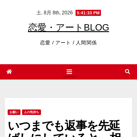
コ
土. 8月 8th, 2026
5:41:33 PM
ン
テ
恋愛・アートBLOG
ン
ツ
恋愛 / アート / 人間関係
へ
ス
キ
ッ
プ
お願い
人の気持ち
いつまでも返事を先延