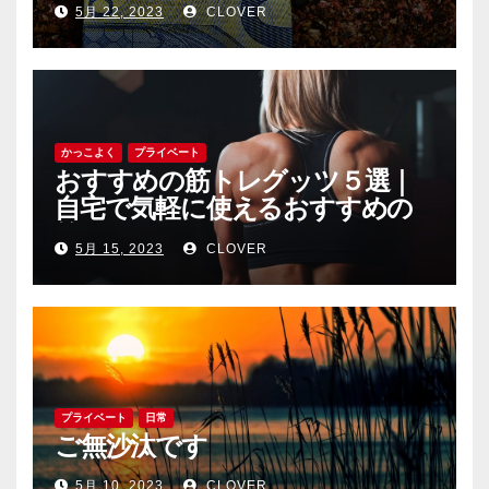
5月 22, 2023
CLOVER
かっこよく
プライベート
おすすめの筋トレグッツ５選｜
自宅で気軽に使えるおすすめの
筋トレグッツをご紹介
5月 15, 2023
CLOVER
プライベート
日常
ご無沙汰です
5月 10, 2023
CLOVER