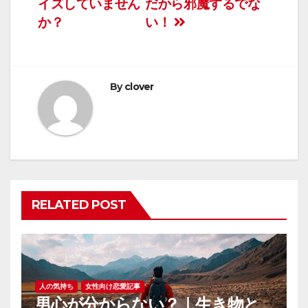
イズしていません
だから邪魔するでな
稿
か？
い！
ナ
ビ
By
clover
ゲ
ー
シ
ョ
RELATED POST
ン
人の気持ち
女性向け恋愛記事
男心が分からない？｜生き物と