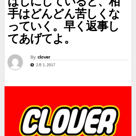
ばしにしていると、相
手はどんどん苦しくな
っていく。早く返事し
てあげてよ。
By
clover
2月 1, 2017