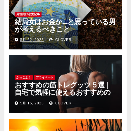
男性向け恋愛記事
結局女はお金か…と思っている男
が考えるべきこと
5月 22, 2023
CLOVER
かっこよく
プライベート
おすすめの筋トレグッツ５選｜
自宅で気軽に使えるおすすめの
筋トレグッツをご紹介
5月 15, 2023
CLOVER