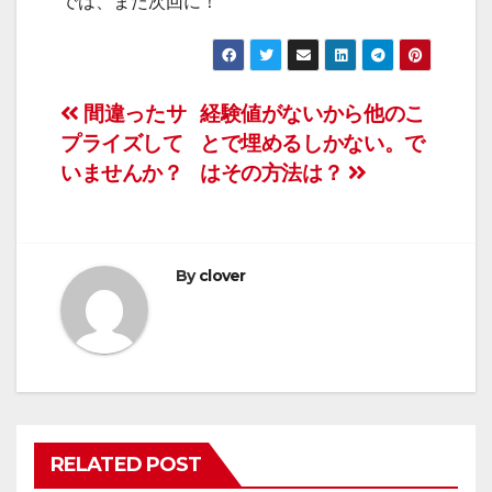
では、また次回に！
投
間違ったサ
経験値がないから他のこ
プライズして
とで埋めるしかない。で
稿
いませんか？
はその方法は？
ナ
ビ
By
clover
ゲ
ー
シ
ョ
RELATED POST
ン