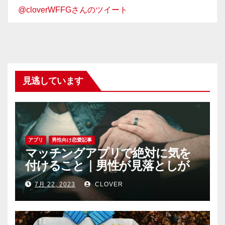
@cloverWFFGさんのツイート
見逃しています
アプリ
男性向け恋愛記事
マッチングアプリで絶対に気を
付けること｜男性が見落としが
ちな恐怖心と警戒心
7月 22, 2023
CLOVER