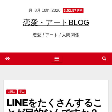
コ
月. 8月 10th, 2026
3:52:58 PM
ン
テ
恋愛・アートBLOG
ン
ツ
恋愛 / アート / 人間関係
へ
ス
キ
ッ
プ
人間力
学ぶ
LINEをたくさんするこ