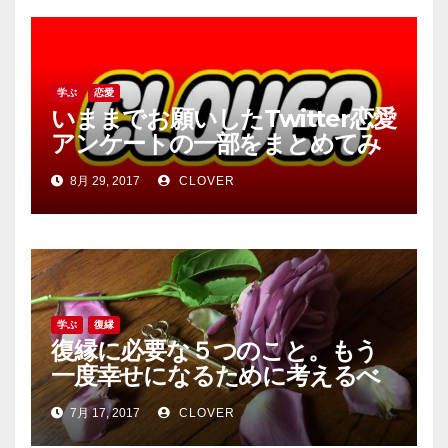
学ぶ
恋愛
いままでお願いしたTwitter恋愛
アンケートの一部をまとめてみ
ましたNo2
8月 29, 2017
CLOVER
学ぶ
復縁
復縁に必要な５つのこと。もう
一度幸せになるために考えるべ
きこと。
7月 17, 2017
CLOVER