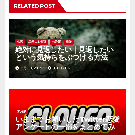
ン
RELATED POST
失恋
恋愛のお勉強
未分類
相談
絶対に見返したい｜見返したい
という気持ちをぶつける方法
3月 13, 2019
CLOVER
未分類
いままでお願いしたTwitter恋愛
アンケートの一部をまとめてみ
ました