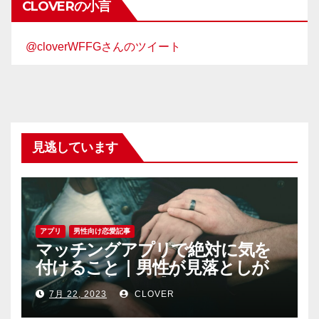
CLOVERの小言
@cloverWFFGさんのツイート
見逃しています
アプリ
男性向け恋愛記事
マッチングアプリで絶対に気を
付けること｜男性が見落としが
ちな恐怖心と警戒心
7月 22, 2023
CLOVER