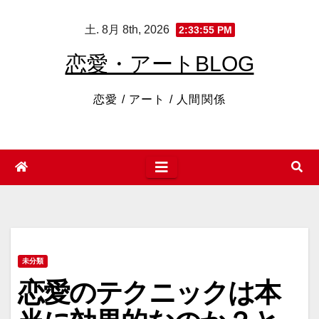
コ
土. 8月 8th, 2026
2:33:57 PM
ン
テ
恋愛・アートBLOG
ン
ツ
恋愛 / アート / 人間関係
へ
ス
キ
ッ
プ
未分類
恋愛のテクニックは本