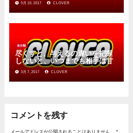
5月 10, 2017
CLOVER
未分類
尽くすと、与えるの違いを把握
しないと、いつまでも相手は甘
えてくる
3月 7, 2017
CLOVER
コメントを残す
メールアドレスが公開されることはありません。
*