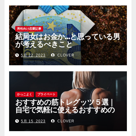
男性向け恋愛記事
結局女はお金か…と思っている男
が考えるべきこと
5月 22, 2023
CLOVER
かっこよく
プライベート
おすすめの筋トレグッツ５選｜
自宅で気軽に使えるおすすめの
筋トレグッツをご紹介
5月 15, 2023
CLOVER