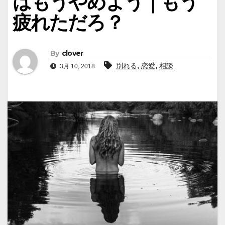
はもうやめよう｜もう
疲れただろ？
By
clover
,
,
別れる
恋愛
相談
3月 10, 2018