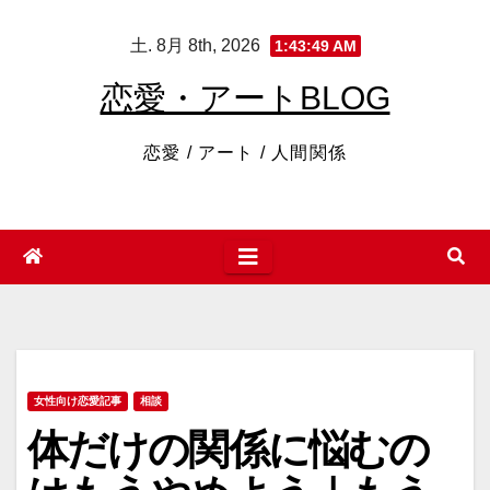
コ
土. 8月 8th, 2026
1:43:50 AM
ン
テ
恋愛・アートBLOG
ン
ツ
恋愛 / アート / 人間関係
へ
ス
キ
ッ
プ
女性向け恋愛記事
相談
体だけの関係に悩むの