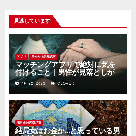
見逃しています
アプリ
男性向け恋愛記事
マッチングアプリで絶対に気を
付けること｜男性が見落としが
ちな恐怖心と警戒心
7月 22, 2023
CLOVER
男性向け恋愛記事
結局女はお金か…と思っている男