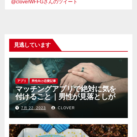
@cloverWFFGさんのツイート
見逃しています
アプリ
男性向け恋愛記事
マッチングアプリで絶対に気を
付けること｜男性が見落としが
ちな恐怖心と警戒心
7月 22, 2023
CLOVER