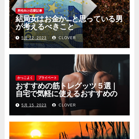
男性向け恋愛記事
結局女はお金か…と思っている男
が考えるべきこと
5月 22, 2023
CLOVER
かっこよく
プライベート
おすすめの筋トレグッツ５選｜
自宅で気軽に使えるおすすめの
筋トレグッツをご紹介
5月 15, 2023
CLOVER