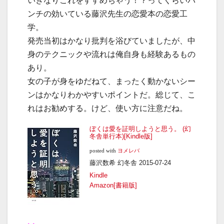
いきなりこれをすすめちゃう！？ってくらいパ
ンチの効いている藤沢先生の恋愛本の恋愛工
学。
発売当初はかなり批判を浴びていましたが、中
身のテクニックや流れは俺自身も経験あるもの
あり。
女の子が身をゆだねて、まったく動かないシー
ンはかなりわかやすいポイントだ。総じて、こ
れはお勧めする。けど、使い方に注意だね。
ぼくは愛を証明しようと思う。 (幻
冬舎単行本)[Kindle版]
posted with
ヨメレバ
藤沢数希 幻冬舎 2015-07-24
Kindle
Amazon[書籍版]