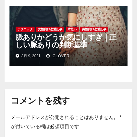
テクニック
女性向け恋愛記事
片思い
男性向け恋愛記事
脈ありかどうか気にしすぎ｜正
しい脈ありの判断基準
8月 9, 2021
CLOVER
コメントを残す
メールアドレスが公開されることはありません。
*
が付いている欄は必須項目です