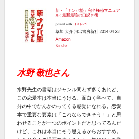
新・「ナンパ塾」完全極秘マニュア
ル: 最新最強の口説き術
posted with
ヨメレバ
草加 大介 河出書房新社 2014-04-23
Amazon
Kindle
水野 敬也さん
水野先生の書籍はジャンル問わず多くあれど、
この恋愛本は本当にうける。面白く学べて、自
分の中でなんかのってくる感覚になれる。恋愛
本で重要な要素は「これならできそう！」と思
わせることが一つのポイントだと思ってるんだ
けど、これは本当にそう思えるからおすすめ。