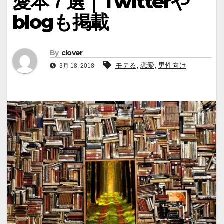
愛本７選｜Twitterや
blogも掲載
By
clover
,
,
モテる
恋愛
男性向け
3月 18, 2018