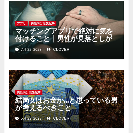
アプリ
男性向け恋愛記事
マッチングアプリで絶対に気を
付けること｜男性が見落としが
ちな恐怖心と警戒心
7月 22, 2023
CLOVER
男性向け恋愛記事
結局女はお金か…と思っている男
が考えるべきこと
5月 22, 2023
CLOVER