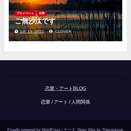
プライベート
日常
ご無沙汰です
5月 10, 2023
CLOVER
恋愛・アートBLOG
恋愛 / アート / 人間関係
Proudly powered by WordPress
|
テーマ: News Way by
Themeansar
.