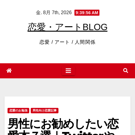
コ
金. 8月 7th, 2026
9:39:58 AM
ン
テ
恋愛・アートBLOG
ン
ツ
恋愛 / アート / 人間関係
へ
ス
キ
ッ
プ
恋愛のお勉強
男性向け恋愛記事
男性にお勧めしたい恋