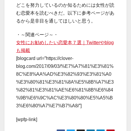
どこを努力しているのか知るためには女性が読
む恋愛本を読むべきだ。以下に参考ページがあ
るから是非目を通してほしいと思う。
・～関連ページ～・
女性にお勧めしたい恋愛本７選｜Twitterやblog
も掲載
[blogcard url=”https://clover-
blog.com/2017/09/03/%E7%A7%81%E3%81%
8C%E8%AA%AD%E3%82%93%E3%81%A0
%E3%80%81%E3%81%8A%E5%8B%A7%E3
%82%81%E3%81%AE%E6%81%8B%E6%84
%9B%E6%9C%AC%E3%80%80%E5%A5%B
3%E6%80%A7%E7%B7%A8/”]
[wpfp-link]