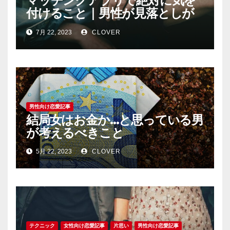
マッチングアプリで絶対に気を
付けること｜男性が見落としが
ちな恐怖心と警戒心
7月 22, 2023
CLOVER
男性向け恋愛記事
結局女はお金か…と思っている男
が考えるべきこと
5月 22, 2023
CLOVER
テクニック
女性向け恋愛記事
片思い
男性向け恋愛記事