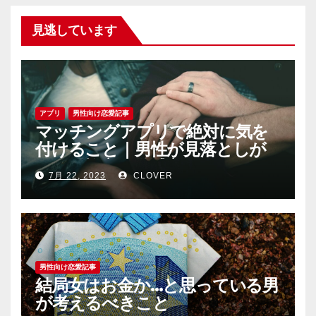
見逃しています
アプリ
男性向け恋愛記事
マッチングアプリで絶対に気を
付けること｜男性が見落としが
ちな恐怖心と警戒心
7月 22, 2023
CLOVER
男性向け恋愛記事
結局女はお金か…と思っている男
が考えるべきこと