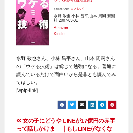
ウケる技術 (新潮文庫)
posted with
ヨメレバ
水野 敬也,小林 昌平,山本 周嗣 新潮
社 2007-03-01
Amazon
Kindle
水野 敬也さん、小林 昌平さん、山本 周嗣さん
の「ウケる技術」は総じて勉強になる。普通に
読んでいるだけで面白いから是非とも読んでみ
てほしい。
[wpfp-link]
投
女の子にどうや
LINEが17億円の赤字
って話しかけま
│もしLINEがなくな