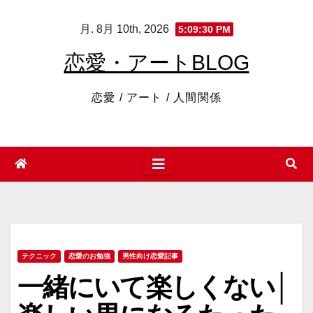
コ
月. 8月 10th, 2026
5:09:31 PM
ン
テ
恋愛・アートBLOG
ン
ツ
恋愛 / アート / 人間関係
へ
ス
キ
ッ
プ
テクニック
恋愛のお勉強
男性向け恋愛記事
一緒にいて楽しくない│