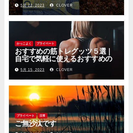
5月 22, 2023
CLOVER
かっこよく
プライベート
おすすめの筋トレグッツ５選｜
自宅で気軽に使えるおすすめの
筋トレグッツをご紹介
5月 15, 2023
CLOVER
プライベート
日常
ご無沙汰です