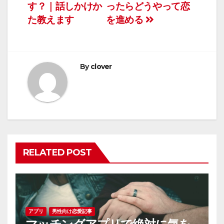
稿
す？｜話しかけか
ったらどうやって恋
ナ
た教えます
を進める
ビ
ゲ
By
clover
ー
シ
ョ
ン
RELATED POST
アプリ
男性向け恋愛記事