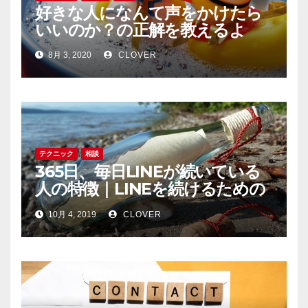
好きな人になんて声をかけたら
いいのか？の正解を教えるよ
8月 3, 2020
CLOVER
テクニック
相談
365日、毎日LINEが続いている
人の特徴｜LINEを続けるための
コツ
10月 4, 2019
CLOVER