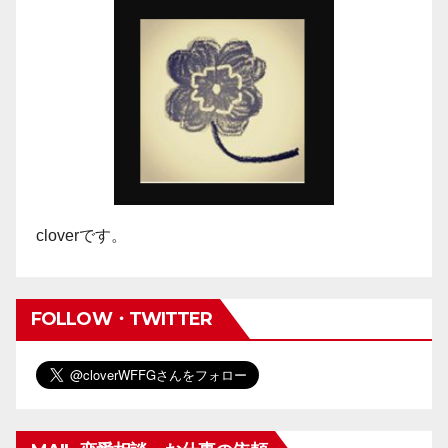
cloverです。
FOLLOW・TWITTER