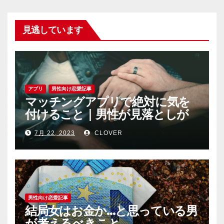
見逃しています
アプリ
男性向け恋愛記事
マッチングアプリで絶対に気を
付けること｜男性が見落としが
ちな恐怖心と警戒心
7月 22, 2023
CLOVER
男性向け恋愛記事
結局女はお金か…と思っている男
が考えるべきこと