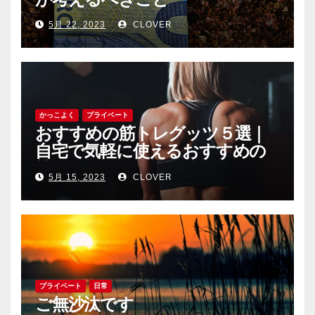
5月 22, 2023
CLOVER
かっこよく
プライベート
おすすめの筋トレグッツ５選｜
自宅で気軽に使えるおすすめの
筋トレグッツをご紹介
5月 15, 2023
CLOVER
プライベート
日常
ご無沙汰です