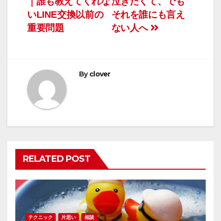
｜誰も教えてくれな
泣きたくて、でも
稿
いLINE交換以前の
それを誰にも言え
ナ
重要問題
ない人へ
ビ
ゲ
By
clover
ー
シ
ョ
ン
RELATED POST
テクニック
片思い
相談