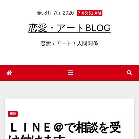
コ
金. 8月 7th, 2026
7:05:52 AM
ン
テ
恋愛・アートBLOG
ン
ツ
恋愛 / アート / 人間関係
へ
ス
キ
ッ
プ
相談
ＬＩＮＥ＠で相談を受