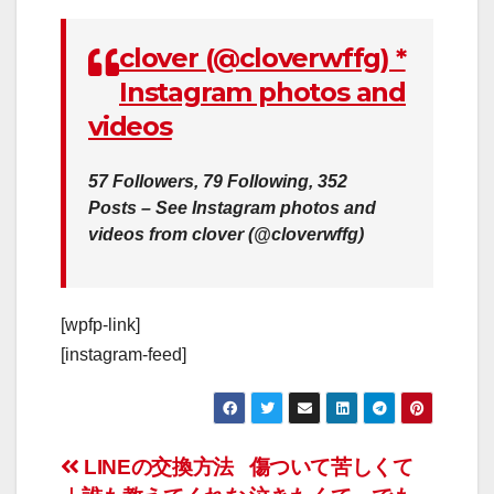
clover (@cloverwffg) *
Instagram photos and
videos
57 Followers, 79 Following, 352
Posts – See Instagram photos and
videos from clover (@cloverwffg)
[wpfp-link]
[instagram-feed]
投
LINEの交換方法
傷ついて苦しくて