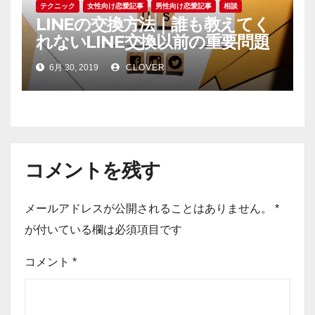
テクニック
女性向け恋愛記事
男性向け恋愛記事
相談
LINEの交換方法｜誰も教えてく
れないLINE交換以前の重要問題
6月 30, 2019
CLOVER
コメントを残す
メールアドレスが公開されることはありません。
*
が付いている欄は必須項目です
コメント
*