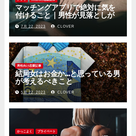
マッチングアプリで絶対に気を
付けること｜男性が見落としが
ちな恐怖心と警戒心
7月 22, 2023
CLOVER
男性向け恋愛記事
結局女はお金か…と思っている男
が考えるべきこと
5月 22, 2023
CLOVER
かっこよく
プライベート