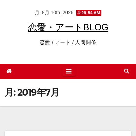
コ
月. 8月 10th, 2026
4:29:54 AM
ン
テ
恋愛・アートBLOG
ン
ツ
恋愛 / アート / 人間関係
へ
ス
キ
ッ
プ
月:
2019年7月