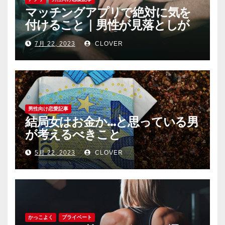
マッチングアプリで絶対に気を
付けること｜男性が見落としが
ちな恐怖心と警戒心
7月 22, 2023
CLOVER
男性向け恋愛記事
結局女はお金か…と思っている男
が考えるべきこと
5月 22, 2023
CLOVER
かっこよく
プライベート