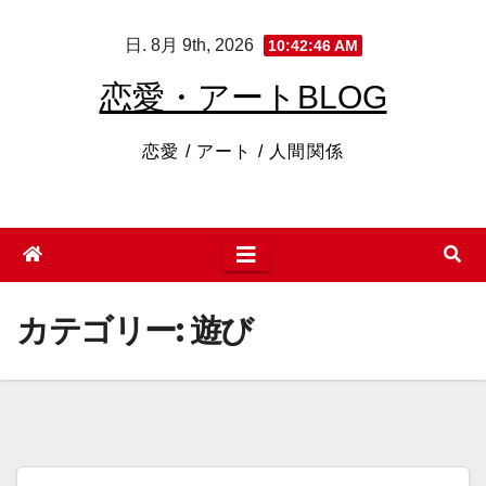
コ
日. 8月 9th, 2026
10:42:47 AM
ン
テ
恋愛・アートBLOG
ン
ツ
恋愛 / アート / 人間関係
へ
ス
キ
ッ
プ
カテゴリー:
遊び