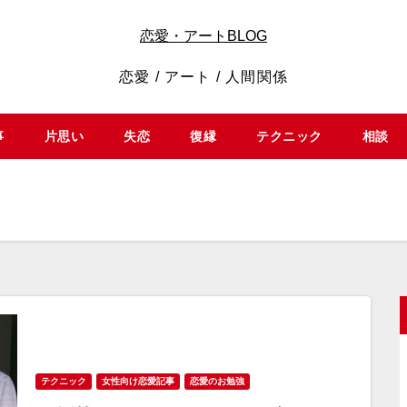
恋愛・アートBLOG
恋愛 / アート / 人間関係
事
片思い
失恋
復縁
テクニック
相談
テクニック
女性向け恋愛記事
恋愛のお勉強