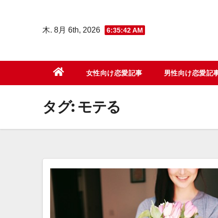
コ
ン
木. 8月 6th, 2026
6:35:43 AM
テ
ン
ツ
女性向け恋愛記事
男性向け恋愛記
へ
ス
タグ:
モテる
キ
ッ
プ