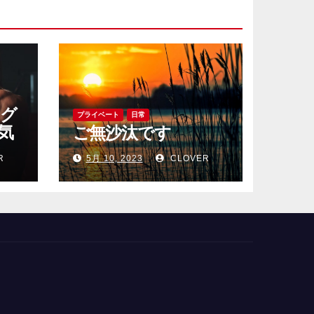
レグ
プライベート
日常
気
ご無沙汰です
め
R
5月 10, 2023
CLOVER
をご