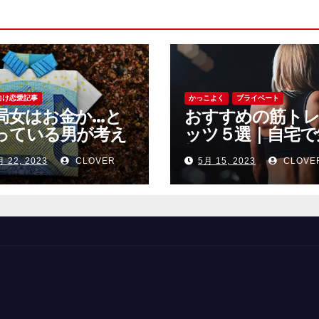
向け恋愛記事
かっこよく
プライベート
局女はお金か…と
おすすめの筋ト
っている男が考え
ッツ５選｜自宅で
べきこと
軽に使えるおすす
月 22, 2023
CLOVER
5月 15, 2023
CLOVE
の筋トレグッツ
紹介