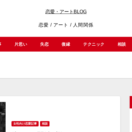
恋愛・アートBLOG
恋愛 / アート / 人間関係
事
片思い
失恋
復縁
テクニック
相談
女性向け恋愛記事
相談