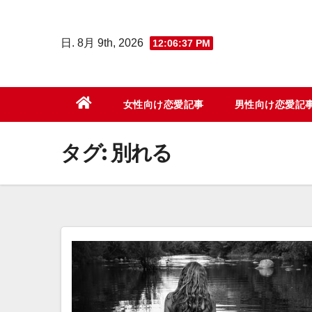
コ
ン
日. 8月 9th, 2026
12:06:38 PM
テ
ン
ツ
女性向け恋愛記事
男性向け恋愛記
へ
ス
タグ:
別れる
キ
ッ
プ