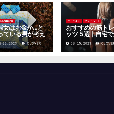
向け恋愛記事
かっこよく
プライベート
局女はお金か…と
おすすめの筋ト
っている男が考え
ッツ５選｜自宅で
べきこと
軽に使えるおすす
月 22, 2023
CLOVER
5月 15, 2023
CLOVE
の筋トレグッツ
紹介