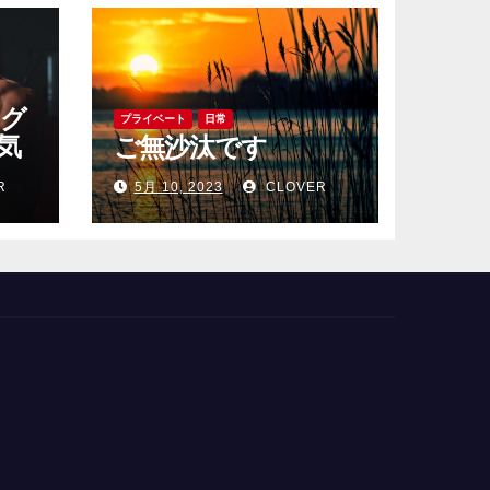
レグ
プライベート
日常
気
ご無沙汰です
め
R
5月 10, 2023
CLOVER
をご