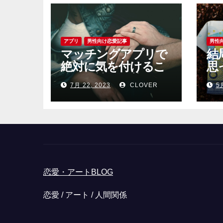
アプリ
男性向け恋愛記事
男性
マッチングアプリで
結
絶対に気を付けるこ
思
と｜男性が見落とし
る
7月 22, 2023
CLOVER
5
がちな恐怖心と警戒
心
恋愛・アートBLOG
恋愛 / アート / 人間関係