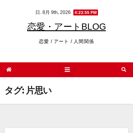
コ
日. 8月 9th, 2026
4:23:56 PM
ン
テ
恋愛・アートBLOG
ン
ツ
恋愛 / アート / 人間関係
へ
ス
キ
ッ
プ
タグ:
片思い