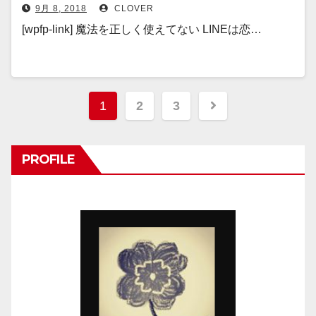
9月 8, 2018
CLOVER
[wpfp-link] 魔法を正しく使えてない LINEは恋…
投
1
2
3
稿
ナ
PROFILE
ビ
ゲ
ー
シ
ョ