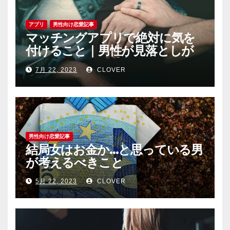
アプリ
男性向け恋愛記事
マッチングアプリで絶対に気を
付けること｜男性が見落としが
ちな恐怖心と警戒心
7月 22, 2023
CLOVER
男性向け恋愛記事
結局女はお金か…と思っている男
が考えるべきこと
5月 22, 2023
CLOVER