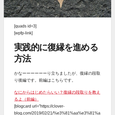
[quads id=3]
[wpfp-link]
実践的に復縁を進める
方法
かなーーーーーーり立ちましたが、復縁の段取
り後編です。前編はこちらです。
なにからはじめたらいい？復縁の段取りを教え
るよ（前編）
[blogcard url=”https://clover-
blog.com/2019/02/21/%e3%81%aa%e3%81%a