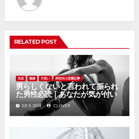
ー
シ
ョ
RELATED POST
ン
失恋
復縁
片思い
男性向け恋愛記事
男らしくないと言われて振られ
た男性必読｜あなたが気が付い
てない情けない自分
3月 9, 2019
CLOVER