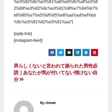
%e3%82%8c%e3%81%a6%e6%8c%af%e3%8
2%89%e3%82%8c%e3%81%9f%e7%94%b7%
e6%80%a7%e5%bf%85%e8%aa%ad%ef%bd
%9c%e3%81%82%e3%81%aa/”]
[wpfp-link]
[instagram-feed]
投
男らしくないと言われて振られた男性必
読｜あなたが気が付いてない情けない自
稿
分
ナ
ビ
By
clover
ゲ