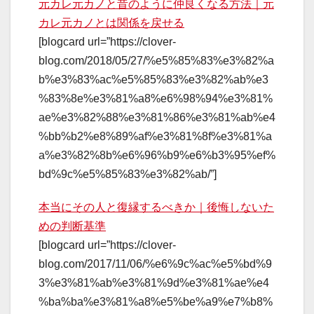
元カレ元カノと昔のように仲良くなる方法｜元
カレ元カノとは関係を戻せる
[blogcard url=”https://clover-
blog.com/2018/05/27/%e5%85%83%e3%82%a
b%e3%83%ac%e5%85%83%e3%82%ab%e3
%83%8e%e3%81%a8%e6%98%94%e3%81%
ae%e3%82%88%e3%81%86%e3%81%ab%e4
%bb%b2%e8%89%af%e3%81%8f%e3%81%a
a%e3%82%8b%e6%96%b9%e6%b3%95%ef%
bd%9c%e5%85%83%e3%82%ab/”]
本当にその人と復縁するべきか｜後悔しないた
めの判断基準
[blogcard url=”https://clover-
blog.com/2017/11/06/%e6%9c%ac%e5%bd%9
3%e3%81%ab%e3%81%9d%e3%81%ae%e4
%ba%ba%e3%81%a8%e5%be%a9%e7%b8%