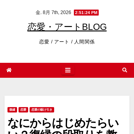
コ
金. 8月 7th, 2026
2:51:25 PM
ン
テ
恋愛・アートBLOG
ン
ツ
恋愛 / アート / 人間関係
へ
ス
キ
ッ
プ
復縁
恋愛
恋愛の駆け引き
なにからはじめたらい