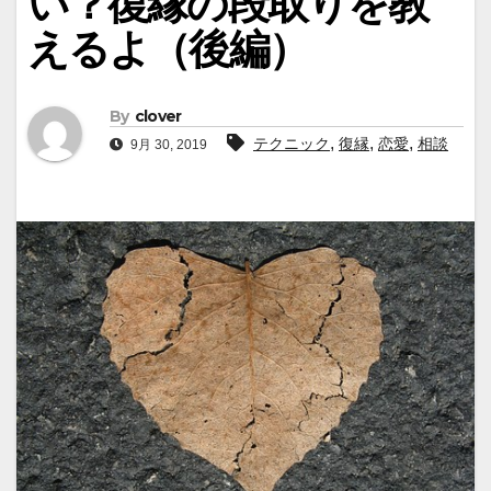
い？復縁の段取りを教
えるよ（後編）
By
clover
,
,
,
テクニック
復縁
恋愛
相談
9月 30, 2019