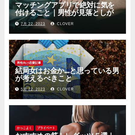
マッチングアプリで絶対に気を
付けること｜男性が見落としが
ちな恐怖心と警戒心
7月 22, 2023
CLOVER
男性向け恋愛記事
結局女はお金か…と思っている男
が考えるべきこと
5月 22, 2023
CLOVER
かっこよく
プライベート