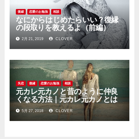
復縁
恋愛のお勉強
相談
なにからはじめたらいい？復縁
の段取りを教えるよ（前編）
2月 21, 2019
CLOVER
失恋
復縁
恋愛のお勉強
相談
元カレ元カノと昔のように仲良
くなる方法｜元カレ元カノとは
関係を戻せる
5月 27, 2018
CLOVER