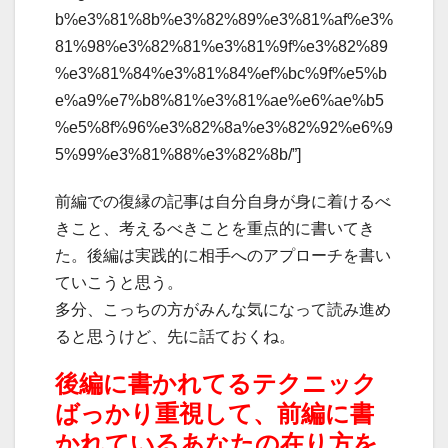
b%e3%81%8b%e3%82%89%e3%81%af%e3%
81%98%e3%82%81%e3%81%9f%e3%82%89
%e3%81%84%e3%81%84%ef%bc%9f%e5%b
e%a9%e7%b8%81%e3%81%ae%e6%ae%b5
%e5%8f%96%e3%82%8a%e3%82%92%e6%9
5%99%e3%81%88%e3%82%8b/”]
前編での復縁の記事は自分自身が身に着けるべ
きこと、考えるべきことを重点的に書いてき
た。後編は実践的に相手へのアプローチを書い
ていこうと思う。
多分、こっちの方がみんな気になって読み進め
ると思うけど、先に話ておくね。
後編に書かれてるテクニック
ばっかり重視して、前編に書
かれているあなたの在り方を