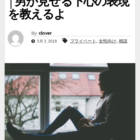
│男が見せる下心の表現
を教えるよ
By
clover
,
,
プライベート
女性向け
相談
5月 2, 2018