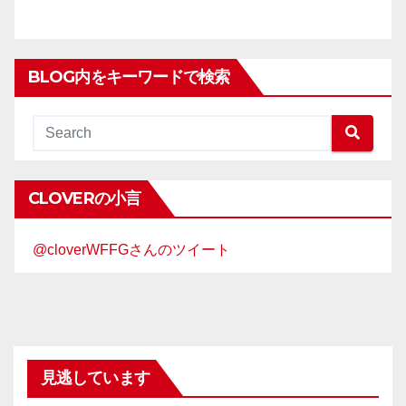
BLOG内をキーワードで検索
CLOVERの小言
@cloverWFFGさんのツイート
見逃しています