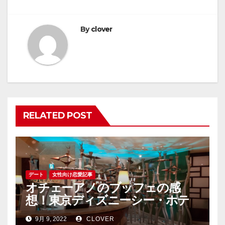
ゲ
ー
By
clover
シ
ョ
ン
RELATED POST
デート
女性向け恋愛記事
オチェーアノのブッフェの感
想！東京ディズニーシー・ホテ
ルミラコスタデート オチェー
9月 9, 2022
CLOVER