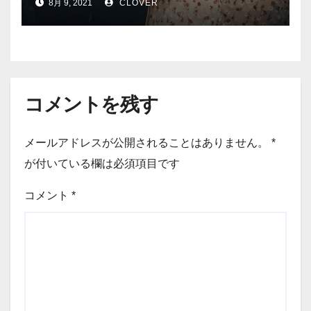
8月 9, 2021
CLOVER
コメントを残す
メールアドレスが公開されることはありません。
*
が付いている欄は必須項目です
コメント
*