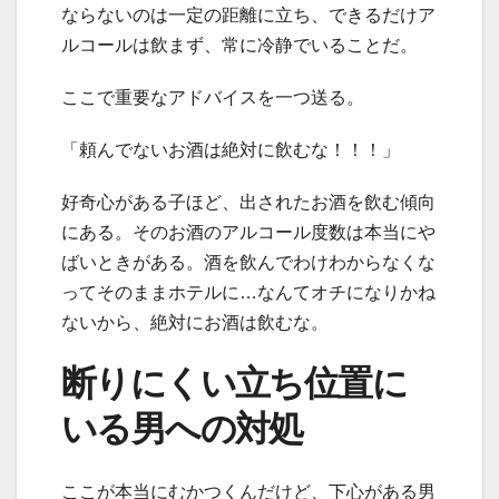
ならないのは一定の距離に立ち、できるだけア
ルコールは飲まず、常に冷静でいることだ。
ここで重要なアドバイスを一つ送る。
「頼んでないお酒は絶対に飲むな！！！」
好奇心がある子ほど、出されたお酒を飲む傾向
にある。そのお酒のアルコール度数は本当にや
ばいときがある。酒を飲んでわけわからなくな
ってそのままホテルに…なんてオチになりかね
ないから、絶対にお酒は飲むな。
断りにくい立ち位置に
いる男への対処
ここが本当にむかつくんだけど、下心がある男