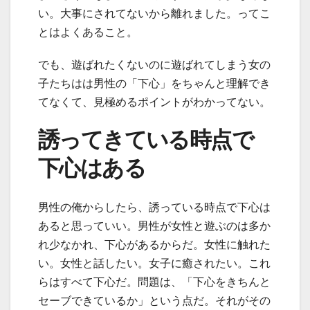
い。大事にされてないから離れました。ってこ
とはよくあること。
でも、遊ばれたくないのに遊ばれてしまう女の
子たちはは男性の「下心」をちゃんと理解でき
てなくて、見極めるポイントがわかってない。
誘ってきている時点で
下心はある
男性の俺からしたら、誘っている時点で下心は
あると思っていい。男性が女性と遊ぶのは多か
れ少なかれ、下心があるからだ。女性に触れた
い。女性と話したい。女子に癒されたい。これ
らはすべて下心だ。問題は、「下心をきちんと
セーブできているか」という点だ。それがその