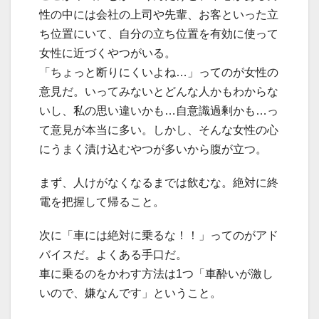
性の中には会社の上司や先輩、お客といった立
ち位置にいて、自分の立ち位置を有効に使って
女性に近づくやつがいる。
「ちょっと断りにくいよね…」ってのが女性の
意見だ。いってみないとどんな人かもわからな
いし、私の思い違いかも…自意識過剰かも…っ
て意見が本当に多い。しかし、そんな女性の心
にうまく漬け込むやつが多いから腹が立つ。
まず、人けがなくなるまでは飲むな。絶対に終
電を把握して帰ること。
次に「車には絶対に乗るな！！」ってのがアド
バイスだ。よくある手口だ。
車に乗るのをかわす方法は1つ「車酔いが激し
いので、嫌なんです」ということ。