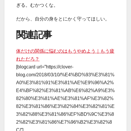
ぎる。むかつくな。
だから、自分の身をとにかく守ってほしい。
関連記事
体だけの関係に悩むのはもうやめよう｜もう疲
れただろ？
[blogcard url=”https://clover-
blog.com/2018/03/10/%E4%BD%93%E3%81%
A0%E3%81%91%E3%81%AE%E9%96%A2%
E4%BF%82%E3%81%AB%E6%82%A9%E3%
82%80%E3%81%AE%E3%81%AF%E3%82%
82%E3%81%86%E3%82%84%E3%82%81%E
3%82%88%E3%81%86%EF%BD%9C%E3%8
2%82%E3%81%86%E7%96%B2%E3%82%8
C/”]