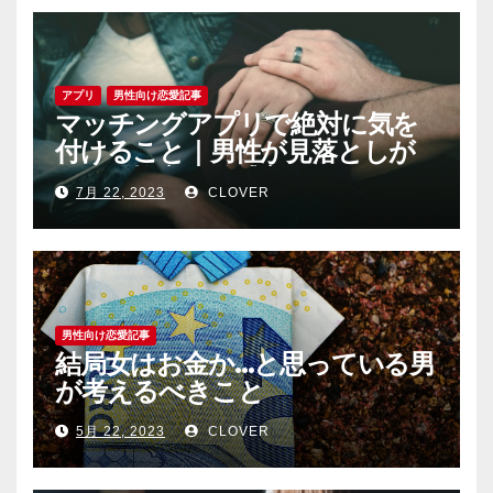
アプリ
男性向け恋愛記事
マッチングアプリで絶対に気を
付けること｜男性が見落としが
ちな恐怖心と警戒心
7月 22, 2023
CLOVER
男性向け恋愛記事
結局女はお金か…と思っている男
が考えるべきこと
5月 22, 2023
CLOVER