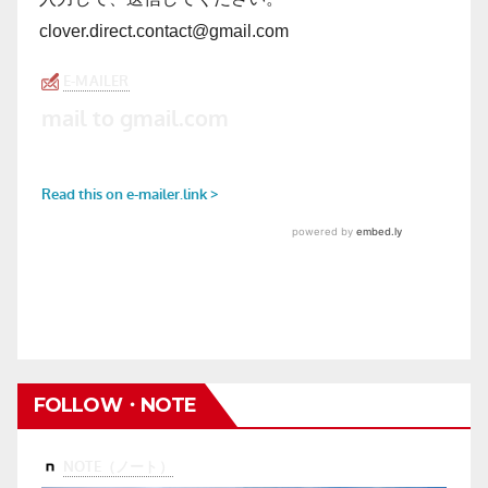
clover.direct.contact@gmail.com
FOLLOW・NOTE