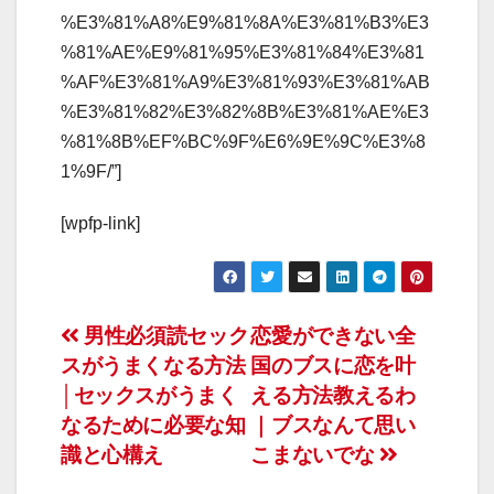
%E3%81%A8%E9%81%8A%E3%81%B3%E3
%81%AE%E9%81%95%E3%81%84%E3%81
%AF%E3%81%A9%E3%81%93%E3%81%AB
%E3%81%82%E3%82%8B%E3%81%AE%E3
%81%8B%EF%BC%9F%E6%9E%9C%E3%8
1%9F/”]
[wpfp-link]
投
男性必須読セック
恋愛ができない全
スがうまくなる方法
国のブスに恋を叶
稿
│セックスがうまく
える方法教えるわ
ナ
なるために必要な知
｜ブスなんて思い
識と心構え
こまないでな
ビ