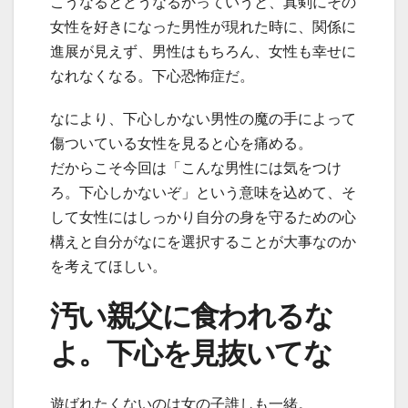
こうなるとどうなるかっていうと、真剣にその
女性を好きになった男性が現れた時に、関係に
進展が見えず、男性はもちろん、女性も幸せに
なれなくなる。下心恐怖症だ。
なにより、下心しかない男性の魔の手によって
傷ついている女性を見ると心を痛める。
だからこそ今回は「こんな男性には気をつけ
ろ。下心しかないぞ」という意味を込めて、そ
して女性にはしっかり自分の身を守るための心
構えと自分がなにを選択することが大事なのか
を考えてほしい。
汚い親父に食われるな
よ。下心を見抜いてな
遊ばれたくないのは女の子誰しも一緒。