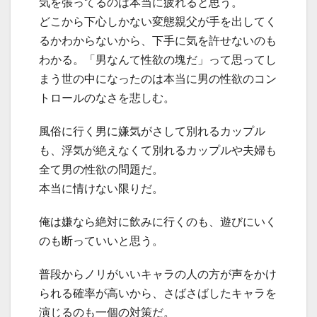
気を張ってるのは本当に疲れると思う。
どこから下心しかない変態親父が手を出してく
るかわからないから、下手に気を許せないのも
わかる。「男なんて性欲の塊だ」って思ってし
まう世の中になったのは本当に男の性欲のコン
トロールのなさを悲しむ。
風俗に行く男に嫌気がさして別れるカップル
も、浮気が絶えなくて別れるカップルや夫婦も
全て男の性欲の問題だ。
本当に情けない限りだ。
俺は嫌なら絶対に飲みに行くのも、遊びにいく
のも断っていいと思う。
普段からノリがいいキャラの人の方が声をかけ
られる確率が高いから、さばさばしたキャラを
演じるのも一個の対策だ。