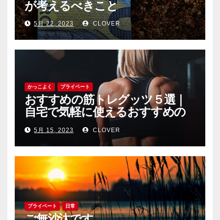
が考えるべきこと
5月 22, 2023
CLOVER
かっこよく
プライベート
おすすめの筋トレグッツ５選｜
自宅で気軽に使えるおすすめの
筋トレグッツをご紹介
5月 15, 2023
CLOVER
プライベート
日常
ご無沙汰です