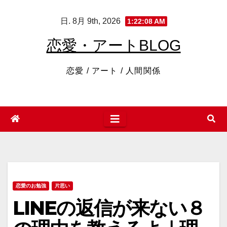
コ
日. 8月 9th, 2026
1:22:09 AM
ン
テ
恋愛・アートBLOG
ン
ツ
恋愛 / アート / 人間関係
へ
ス
キ
ッ
プ
恋愛のお勉強
片思い
LINEの返信が来ない８