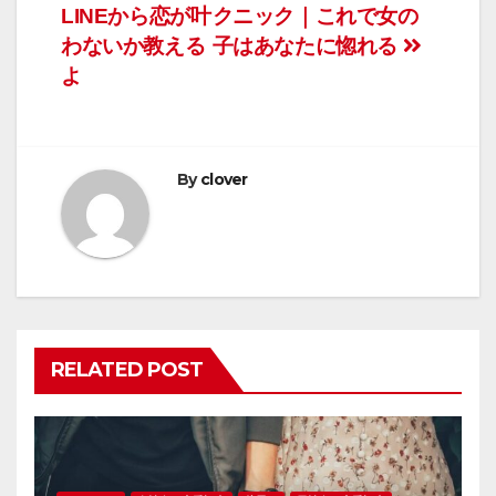
LINEから恋が叶
クニック｜これで女の
稿
わないか教える
子はあなたに惚れる
ナ
よ
ビ
ゲ
By
clover
ー
シ
ョ
ン
RELATED POST