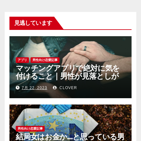
見逃しています
アプリ
男性向け恋愛記事
マッチングアプリで絶対に気を
付けること｜男性が見落としが
ちな恐怖心と警戒心
7月 22, 2023
CLOVER
男性向け恋愛記事
結局女はお金か…と思っている男