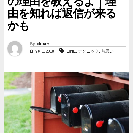
の理由を教えるよ｜理
由を知れば返信が来る
かも
By
clover
,
,
LINE
テクニック
片思い
9月 1, 2018