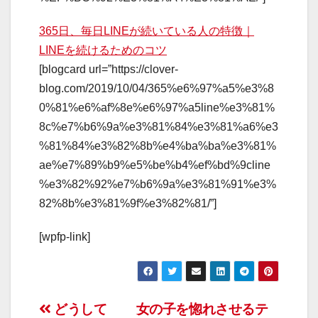
365日、毎日LINEが続いている人の特徴｜
LINEを続けるためのコツ
[blogcard url=”https://clover-
blog.com/2019/10/04/365%e6%97%a5%e3%8
0%81%e6%af%8e%e6%97%a5line%e3%81%
8c%e7%b6%9a%e3%81%84%e3%81%a6%e3
%81%84%e3%82%8b%e4%ba%ba%e3%81%
ae%e7%89%b9%e5%be%b4%ef%bd%9cline
%e3%82%92%e7%b6%9a%e3%81%91%e3%
82%8b%e3%81%9f%e3%82%81/”]
[wpfp-link]
投
どうして
女の子を惚れさせるテ