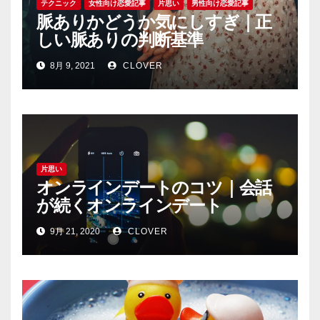
テクニック
女性向け恋愛記事
片思い
男性向け恋愛記事
脈ありかどうか気にしすぎ｜正
しい脈ありの判断基準
8月 9, 2021
CLOVER
片思い
オンラインデートのコツ｜会話
が続くオンラインデート
9月 21, 2020
CLOVER