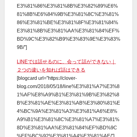
E3%81%86%E3%81%8B%E3%82%89%E6%
81%8B%E6%84%9B%E3%81%8C%E3%81%
86%E3%81%BE%E3%81%8F%E3%81%84%
E3%81%8B%E3%81%AA%E3%81%84%EF%
BD%9C%E3%82%B9%E3%83%9E%E3%83%
9B/”]
LINEでは話せるのに、会って話ができない｜
２つの違いを知れば話はできる
[blogcard url=”https://clover-
blog.com/2018/05/18/line%E3%81%A7%E3%8
1%AF%E8%A9%B1%E3%81%9B%E3%82%8
B%E3%81%AE%E3%81%AB%E3%80%81%E
4%BC%9A%E3%81%A3%E3%81%A6%E8%
A9%B1%E3%81%8C%E3%81%A7%E3%81%
8D%E3%81%AA%E3%81%84%EF%BD%9C
%EF%BC%92%E3%81%A4%E3%81%AE/”]