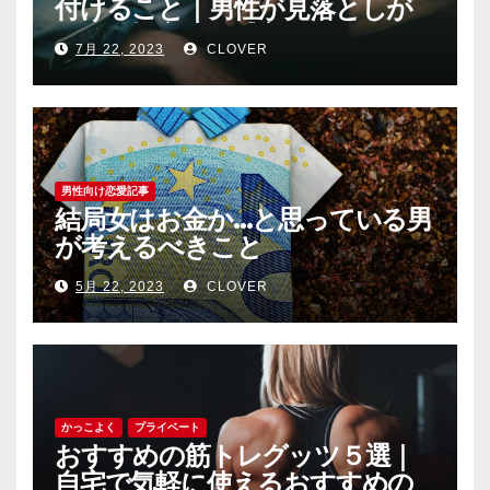
付けること｜男性が見落としが
ちな恐怖心と警戒心
7月 22, 2023
CLOVER
男性向け恋愛記事
結局女はお金か…と思っている男
が考えるべきこと
5月 22, 2023
CLOVER
かっこよく
プライベート
おすすめの筋トレグッツ５選｜
自宅で気軽に使えるおすすめの