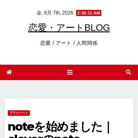
コ
金. 8月 7th, 2026
2:36:12 AM
ン
テ
恋愛・アートBLOG
ン
ツ
恋愛 / アート / 人間関係
へ
ス
キ
ッ
プ
プライベート
noteを始めました｜