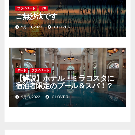
プライベート
日常
ご無沙汰です
5月 10, 2023
CLOVER
デート
プライベート
【解説】ホテル・ミラコスタに
宿泊者限定のプール＆スパ！？
テルメ・ヴェネツィアにいって
9月 3, 2022
CLOVER
みた！東京ディズニーシーデー
ト