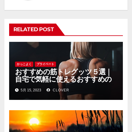
シ
ョ
ン
RELATED POST
かっこよく
プライベート
おすすめの筋トレグッツ５選｜
自宅で気軽に使えるおすすめの
筋トレグッツをご紹介
5月 15, 2023
CLOVER