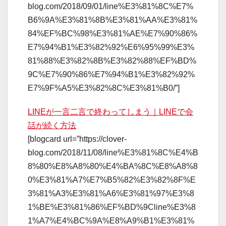
blog.com/2018/09/01/line%E3%81%8C%E7%
B6%9A%E3%81%8B%E3%81%AA%E3%81%
84%EF%BC%98%E3%81%AE%E7%90%86%
E7%94%B1%E3%82%92%E6%95%99%E3%
81%88%E3%82%8B%E3%82%88%EF%BD%
9C%E7%90%86%E7%94%B1%E3%82%92%
E7%9F%A5%E3%82%8C%E3%81%B0/”]
LINEが一言二言で終わってしまう｜LINEで会
話が続く方法
[blogcard url=”https://clover-
blog.com/2018/11/08/line%E3%81%8C%E4%B
8%80%E8%A8%80%E4%BA%8C%E8%A8%8
0%E3%81%A7%E7%B5%82%E3%82%8F%E
3%81%A3%E3%81%A6%E3%81%97%E3%8
1%BE%E3%81%86%EF%BD%9Cline%E3%8
1%A7%E4%BC%9A%E8%A9%B1%E3%81%