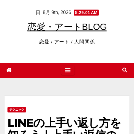
コ
日. 8月 9th, 2026
5:29:02 AM
ン
テ
恋愛・アートBLOG
ン
ツ
恋愛 / アート / 人間関係
へ
ス
キ
ッ
プ
テクニック
LINEの上手い返し方を