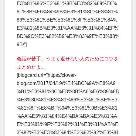
E3%81%86%E3%81%8B%E3%82%89%E6%
81%8B%E6%84%9B%E3%81%8C%E3%81%
86%E3%81%BE%E3%81%8F%E3%81%84%
E3%81%8B%E3%81%AA%E3%81%84%EF%
BD%9C%E3%82%B9%E3%83%9E%E3%83%
9B/”]
会話が苦手、うまく返せない人のためにコツを
まとめたよ。
[blogcard url=”https://clover-
blog.com/2017/04/19/%E4%BC%9A%E8%A9
%B1%E3%81%8C%E8%8B%A6%E6%89%8B
%E3%80%81%E3%81%86%E3%81%BE%E3
%81%8F%E8%BF%94%E3%81%9B%E3%81
%AA%E3%81%84%E4%BA%BA%E3%81%A
E%E3%81%9F%E3%82%81%E3%81%AB%E
3%82%B3%E3%83%84%E3%82%92%E3%81