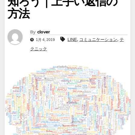
知ろう｜上手い返信の
方法
By
clover
,
,
LINE
コミュニケーション
テ
1月 4, 2019
クニック