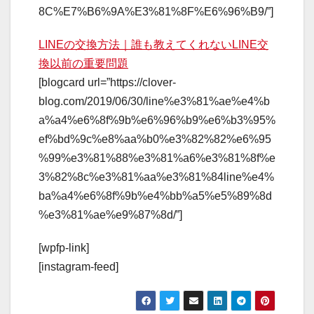
8C%E7%B6%9A%E3%81%8F%E6%96%B9/”]
LINEの交換方法｜誰も教えてくれないLINE交
換以前の重要問題
[blogcard url=”https://clover-
blog.com/2019/06/30/line%e3%81%ae%e4%b
a%a4%e6%8f%9b%e6%96%b9%e6%b3%95%
ef%bd%9c%e8%aa%b0%e3%82%82%e6%95
%99%e3%81%88%e3%81%a6%e3%81%8f%e
3%82%8c%e3%81%aa%e3%81%84line%e4%
ba%a4%e6%8f%9b%e4%bb%a5%e5%89%8d
%e3%81%ae%e9%87%8d/”]
[wpfp-link]
[instagram-feed]