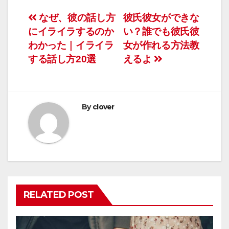
投
なぜ、彼の話し方
彼氏彼女ができな
にイライラするのか
い？誰でも彼氏彼
稿
わかった｜イライラ
女が作れる方法教
ナ
する話し方20選
えるよ
ビ
ゲ
By
clover
ー
シ
ョ
ン
RELATED POST